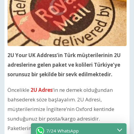
2U Your UK Address’in Türk müşterilerinin 2U
adreslerine gelen paket ve kolileri Türkiye’ye
sorunsuz bir şekilde bir sevk edilmektedir.
Öncelikle
2U Adres
‘in ne demek olduğundan
bahsederek söze başlayalım. 2U Adresi,
müşterilerimize İngiltere’nin Oxford kentinde
sunduğunuz bir posta/kargo adresidir.
Paketlerimizden herhangi bir tanesini alıp
7/24 WhatsApp