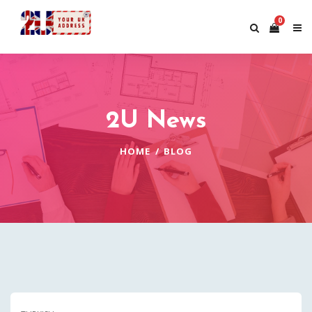
0
2U News
HOME
BLOG