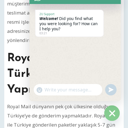
müşterimiz olduğunda size özel olarak fiziksel bir
teslimat adresi atanır. Bu adresi tüm alışveriş ve
2U Support
Welcome!
Did you find what
resmi işlemlerinizde kullanabilirsiniz. 2U
you were looking for? How can
I help you?
adresinize gönderilen tüm postalar size
03:21
yönlendirilir.
Royal Mail
Türkiye’ye Gönderim
Yapıyor Mu?
undefine
"+chaty_settings.lang.emoji_picker+"
WhatsApp
Message
Royal Mail dünyanın pek çok ülkesine olduğu
Türkiye’ye de gönderim yapmaktadır. Royal Mail
ile Türkiye gönderilen paketler yaklaşık 5-7 gün
Hide