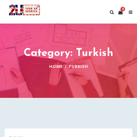
0
Category: Turkish
HOME
TURKISH